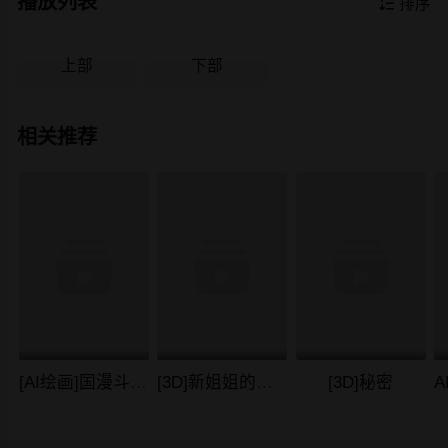
播放列表

排序
上部
下部
相关推荐
[AI绘画]国漫斗罗大陆女主-小舞.千仞雪.白沈香.胡列娜.波赛西.朱竹清.宁荣荣.阿银
[3D]新姐姐的味道
[3D]秘密