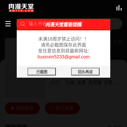



肉漫天堂重要提醒
未满18周岁禁止访问！！
[3D][Amusteven]金丝雀
分享

请务必截图保存此界面
发任意信息到获最新网址:
已完结 08/29/2024
liuxinxin5233@gmail.com
3D漫画
作者：
未知
标签：
正妹
浪漫
大尺度
巨乳
狗血
开始阅读
放入书架

